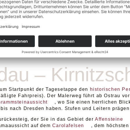
0
Std.
auer
au – Kirnitzsch
zum Startpunkt der Tagesetappe den
historischen P
mäßigte Fahrpreis). Der Malerweg führt ab Ostrau v
rammsteinaussicht
, wo Sie einen herrlichen Bli
 bis nach Dresden haben. Stufen und Leitern präge
rückesteig, der Sie in das Gebiet der
Affensteine
ramaaussicht auf dem
Carolafelsen
, dem höchsten 