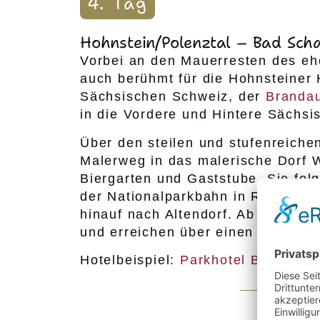
4. Tag
Hohnstein/Polenztal – Bad Sch
Vorbei an den Mauerresten des e
auch berühmt für die Hohnsteiner 
Sächsischen Schweiz, der
Brandau
in die Vordere und Hintere Sächsi
Über den steilen und stufenreiche
Maler­weg in das malerische Dorf W
Biergarten und Gaststube. Sie fol
der Nationalparkbahn in Richtung
hinauf nach Altendorf. Ab Altend
und erreichen über einen kurzen 
Hotelbeispiel:
Parkhotel Bad Scha