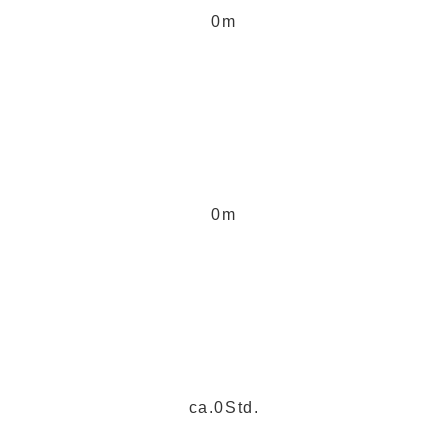
0
m
0
m
ca.
0
Std.