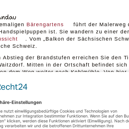
andau
hemaligen
Bärengartens
führt der Malerweg d
Handspielpuppen ist. Sie wandern zu einer de
ssicht
. Vom „Balkon der Sächsischen Schwei
sche Schweiz.
n Abstieg der Brandstufen erreichen Sie den 
aitzdorf. Mitten in der Ortschaft befindet sich
gen dem Weg weiter nach Kohlmühle. Von hier 
Großdorfer Raubschloss
. Über den Mühlenw
orf folgen Sie dem Panorama­weg bis zum Schl
Abstieg das Stadtzentrum von Bad Schandau.
ndau