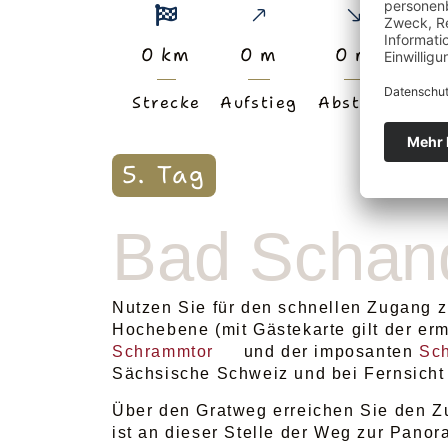
0
km
0
m
0
m
ca.
Strecke
Aufstieg
Abstieg
D
5. Tag
Bad Schand
Nutzen Sie für den schnellen Zugang 
Hochebene (mit Gästekarte gilt der er
Schrammtor
und der imposanten
Sch
Sächsische Schweiz und bei Fernsicht
Über den Gratweg erreichen Sie den Zu
ist an dieser Stelle der Weg zur Pano