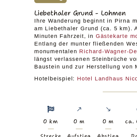
Liebethaler Grund - Lohmen
Ihre Wanderung beginnt in Pirna 
am Liebethaler Grund (ca. 5 km). 
Minuten Fahrzeit, in
Gästekarte mo
Entlang der munter fließenden Wes
monumentalen
Richard-Wagner-D
längst verlassenen Steinbrüche v
Baustein und zur Herstellung von 
Hotelbeispiel:
Hotel Landhaus Nico
0
km
0
m
0
m
ca.
Strecke
Aufstieg
Abstieg
D