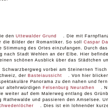
Sie den
Uttewalder Grund
. Die mit Farnpfl
r die Bilder der Romantiker. So soll
Caspar Da
e Stimmung des Ortes einzufangen. Durch das
 nach Stadt Wehlen an der Elbe. Hier befinde
 einen schönen Ausblick über das Städtchen u
 Schwarzbergweg vorbei am Steinernen Tisch
chweiz, der
Basteiaussicht
. Von hier blicke
 spektakuläre Panorama zu den nahen und fern
zur altehrwürdigen
Felsenburg Neurathen
. 
ie weiter auf dem Malerweg entlang des Grün
g Rathewalde und passieren den Amselsee. U
chwedenlöcher
. Dies ist ein lohnender kur