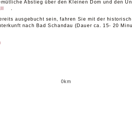
emütliche Abstieg über den Kleinen Dom und den Unt
ll
.
bereits ausgebucht sein, fahren Sie mit der historis
terkunft nach Bad Schandau (Dauer ca. 15- 20 Minu
u
0
km