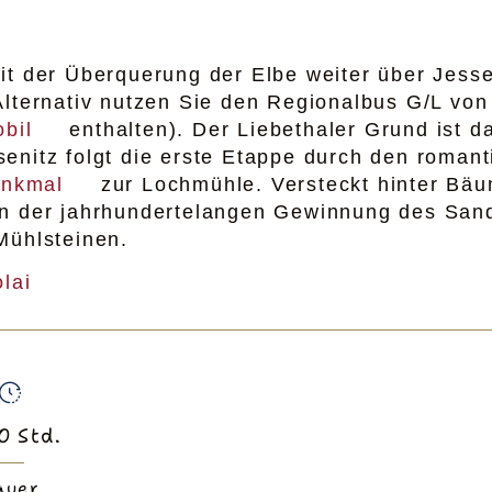
mit der Überquerung der Elbe weiter über Jes
Alternativ nutzen Sie den Regionalbus G/L von 
bil
enthalten). Der Liebethaler Grund ist 
enitz folgt die erste Etappe durch den roman
enkmal
zur Lochmühle. Versteckt hinter Bä
on der jahrhundertelangen Gewinnung des San
Mühlsteinen.
lai
0
Std.
auer