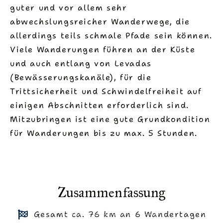
guter und vor allem sehr
vergessen werden ✨.
abwechslungsreicher Wanderwege, die
Ob als Winterflucht oder Sommertraum 🌞,
allerdings teils schmale Pfade sein können.
Madeira ist das ganze Jahr über ein
Viele Wanderungen führen an der Küste
Wanderparadies 🥾 für Genießer,
und auch entlang von Levadas
Naturliebhaber und Abenteurer 🌍. Jede
(Bewässerungskanäle), für die
Etappe schenkt Ihnen ein neues Gefühl von
Trittsicherheit und Schwindelfreiheit auf
Freiheit 🕊️ und vielleicht die schönsten
einigen Abschnitten erforderlich sind.
Erinnerungen Ihrer nächsten Reise 📸💭.
Mitzubringen ist eine gute Grundkondition
für Wanderungen bis zu max. 5 Stunden.
Zusammenfassung
Gesamt ca. 76 km an 6 Wandertagen