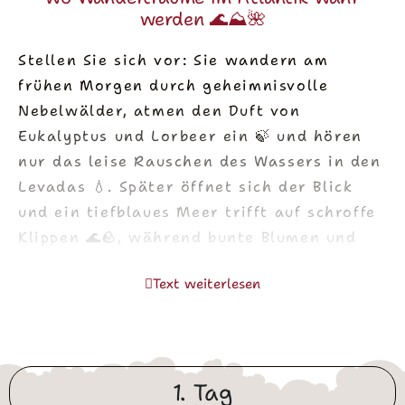
werden 🌊⛰️🌺
Stellen Sie sich vor: Sie wandern am
frühen Morgen durch geheimnisvolle
Nebelwälder, atmen den Duft von
Eukalyptus und Lorbeer ein 🍃 und hören
nur das leise Rauschen des Wassers in den
Levadas 💧. Später öffnet sich der Blick
und ein tiefblaues Meer trifft auf schroffe
Klippen 🌊🪨, während bunte Blumen und
exotische Pflanzen den Weg säumen 🌸.
Text weiterlesen
Madeira vereint auf kleinstem Raum
Landschaften, die unterschiedlicher kaum
sein könnten: karge Hochebenen, dunkles
Lavagestein, üppige Bananenplantagen 🍌
1. Tag
und malerische Dörfer 🏘️.