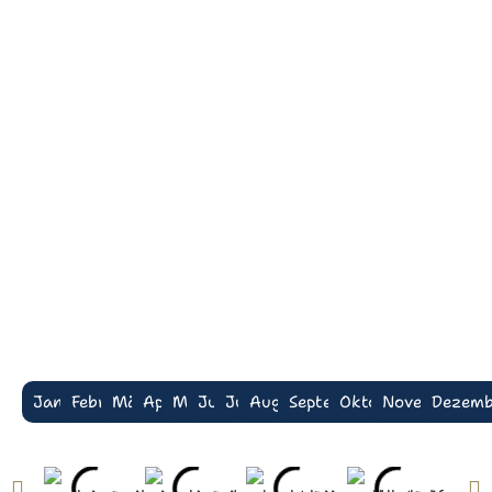
Januar
Februar
März
April
Mai
Juni
Juli
August
September
Oktober
November
Dezemb