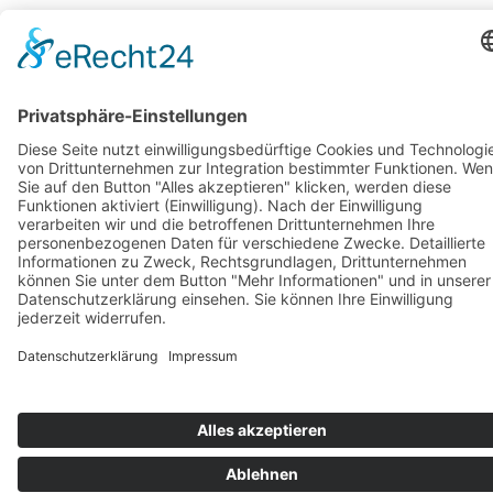
Tel.:
+49 8247 9924554
E-Mail: info@alpenlandtouristik.de
Der Reiseveranstalter aus dem Allgäu.
Erfahrung seit 1978