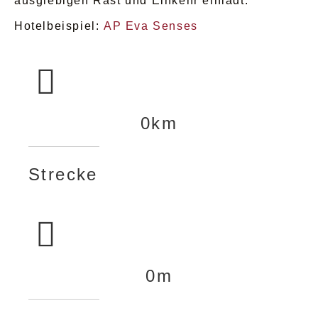
ausgiebigen Rast und Einkehr einlädt.
Hotelbeispiel:
AP Eva Senses
0
km
Strecke
0
m