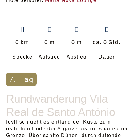
Hotelbeispiel:
Maria Nova Lounge
0
km
0
m
0
m
ca.
0
Std.
Strecke
Aufstieg
Abstieg
Dauer
7. Tag
Rundwanderung Vila
Real de Santo António
Idyllisch geht es entlang der Küste zum
östlichen Ende der Algarve bis zur spanischen
Grenze. Über sanfte Dünen, durch duftende